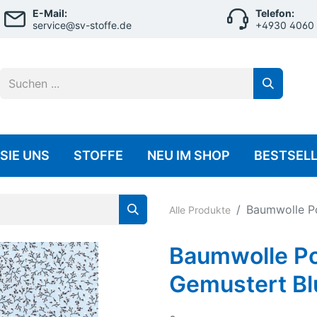
E-Mail:
Telefon:
service@sv-stoffe.de
+4930 4060
SIE UNS
STOFFE
NEU IM SHOP
BESTSEL
ersey
Musselin
Baumwolle P
Alle Produkte
Baumwolle Jersey
Musselin Uni
Baumwolle Po
Viscose-Jersey
Gemustert B