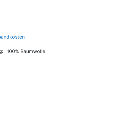
Viscose Tiere
Viscose Gemustert
Viscose Crepe
rsandkosten
g:
100% Baumwolle