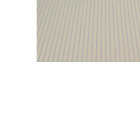
Baumwolle Blumen
Baumwolle Maritim
Baumwolle Kinderstoffe
Baumwolle Tiere
Baumwolle Anker
Baumwolle Herzen
Baumwolle Punkte
Baumwolle Streifen
Baumwolle Sterne
Baumwolle Karo
Walkloden
B