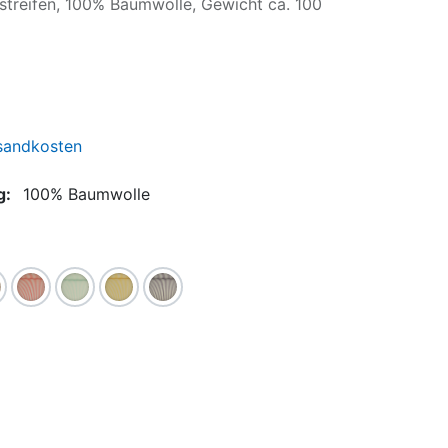
streifen, 100% Baumwolle, Gewicht ca. 100
Viscose Tiere
Viscose Gemustert
Viscose Crepe
rsandkosten
g:
100% Baumwolle