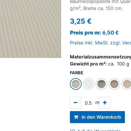
Baumwollpopeline mit Quer
g/m², Breite ca. 150 cm.
3,25
€
Preis pro
m
:
6,50
€
Preise inkl. MwSt. zzgl. Ve
Materialzusammensetzun
Gewicht pro m²:
ca.
100
g
FARBE
m
In den Warenkorb
ündchen
Sweat