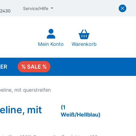
Service/Hilfe
 2430
Mein Konto
Warenkorb
LER
% SALE %
Viscose
line, mit querstreifen
Viscose Uni
line, mit
(1
Viscose Abstrakt
Weiß/Hellblau)
Viscose Blumen