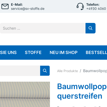
E-Mail:
Telefon:
service@sv-stoffe.de
+4930 4060
SIE UNS
STOFFE
NEU IM SHOP
BESTSEL
ersey
Musselin
Baumwollpope
Alle Produkte
Baumwolle Jersey
Musselin Uni
Baumwollpope
Viscose-Jersey
querstreifen