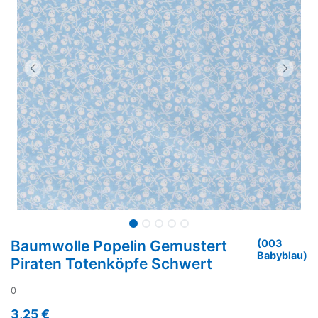
Baumwolle Popelin Gemustert
(003
Babyblau)
Piraten Totenköpfe Schwert
0
3,25
€